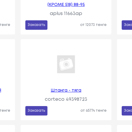
(КРОМЕ 518) 88-95
aplus 11663ap
 тенге
Заказать
от 12073 тенге
Зак
Я
Штанга - тяга
corteco 49398723
 тенге
Заказать
от 65774 тенге
Зак