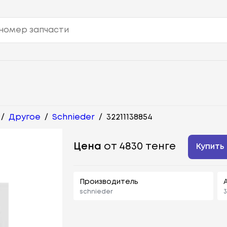
/
Другое
/
Schnieder
/
32211138854
Цена
от 4830 тенге
Купить
Производитель
schnieder
3