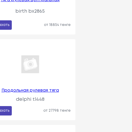
birth bx2865
азать
от 18854 тенге
Продольная рулевая тяга
delphi tl448
азать
от 27798 тенге