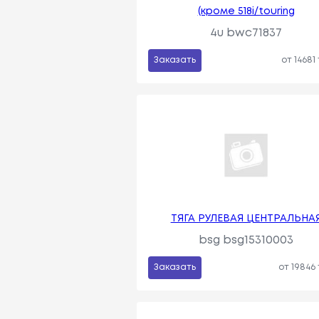
(кроме 518i/touring
4u bwc71837
Заказать
от 14681
ТЯГА РУЛЕВАЯ ЦЕНТРАЛЬНА
bsg bsg15310003
Заказать
от 19846