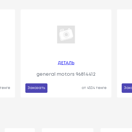
ДЕТАЛЬ
general motors 96814412
 тенге
Заказать
от 4534 тенге
Зак