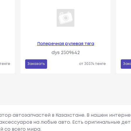
Поперечная рулевая тяга
dys 2309642
 тенге
Заказать
от 30374 тенге
Зак
гатор автозапчастей в Казахстане. В нашем интерне
аксессуаров на любые авто. Есть оригинальные дет
й со всего мира.