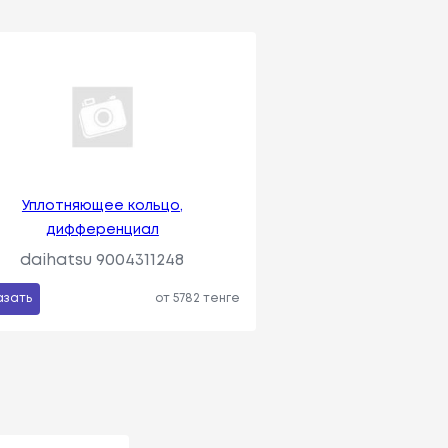
Уплотняющее кольцо,
дифференциал
daihatsu 9004311248
азать
от 5782 тенге