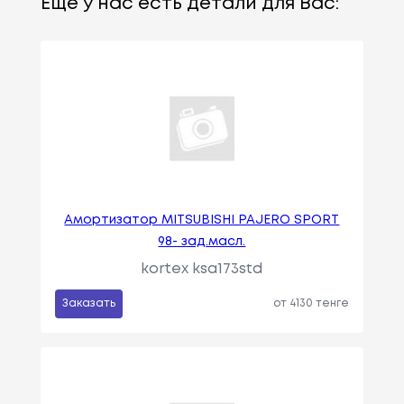
Еще у нас есть детали для Вас:
Амортизатор MITSUBISHI PAJERO SPORT
98- зад.масл.
kortex ksa173std
Заказать
от 4130 тенге