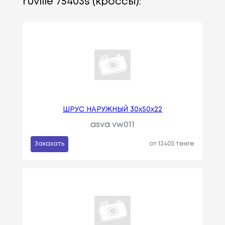
ruville 75403s (кроссы):
ШРУС НАРУЖНЫЙ 30x50x22
asva vw011
Заказать
от 13405 тенге