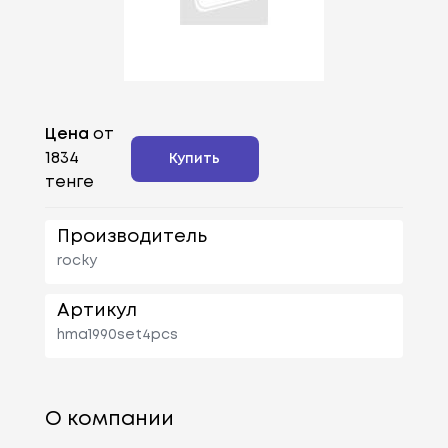
Цена
от
1834
Купить
тенге
Производитель
rocky
Артикул
hma1990set4pcs
О компании