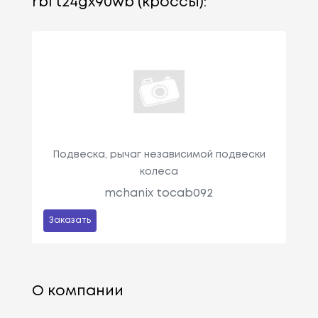
rbi t24gx90wb (кроссы):
Подвеска, рычаг независимой подвески
колеса
mchanix tocab092
Заказать
О компании