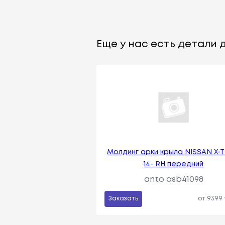
Еще у нас есть детали д
Молдинг арки крыла NISSAN X-T
14- RH передний
anto asb41098
Заказать
от 9399