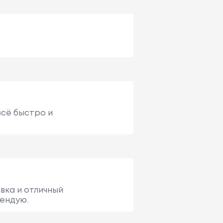
всё быстро и
вка и отличный
ендую.