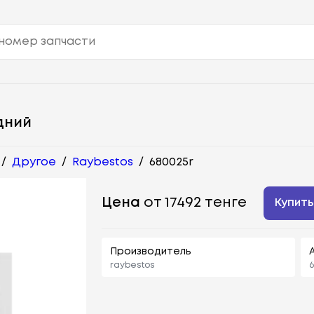
дний
/
Другое
/
Raybestos
/
680025r
Цена
от 17492 тенге
Купить
Производитель
raybestos
6