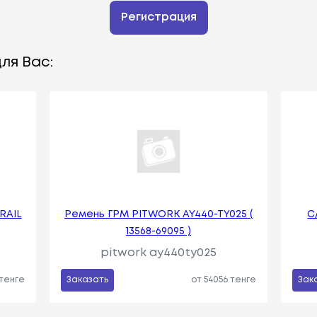
Регистрация
ля Вас:
RAIL
Ремень ГРМ PITWORK AY440-TY025 (
С
13568-69095 )
pitwork ay440ty025
 тенге
Заказать
от 54056 тенге
Зак