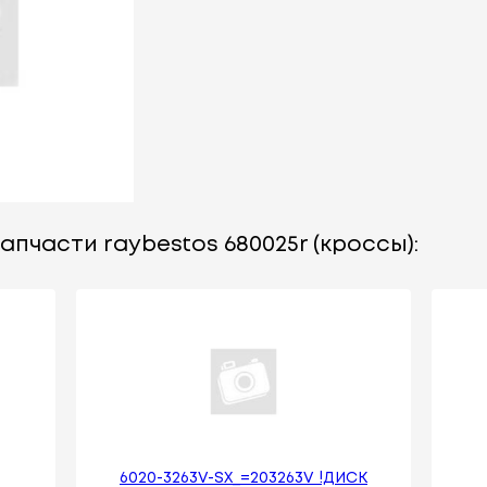
апчасти raybestos 680025r (кроссы):
6020-3263V-SX_=203263V !ДИСК