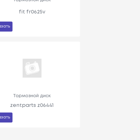
fit fr0625v
азать
Тормозной диск
zentparts z06441
азать