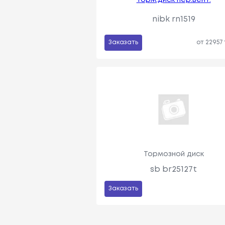
nibk rn1519
Заказать
от 22957
Тормозной диск
sb br25127t
Заказать