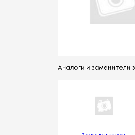
Аналоги и заменители з
Торм.диск пер.вент.