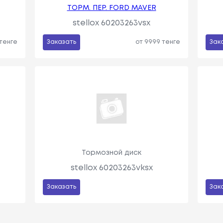
ТОРМ. ПЕР. FORD MAVER
stellox 60203263vsx
 тенге
Заказать
от 9999 тенге
Зак
Тормозной диск
stellox 60203263vksx
Заказать
Зак