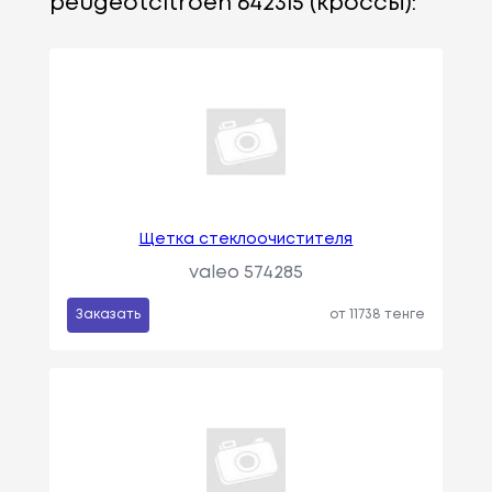
peugeotcitroen 6423l5 (кроссы):
Щетка стеклоочистителя
valeo 574285
Заказать
от 11738 тенге