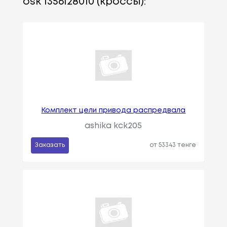
osk 1356128010 (кроссы):
Комплект цели привода распредвала
ashika kck205
Заказать
от 53343 тенге