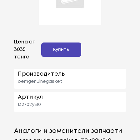
Цена
от
3035
Купить
тенге
Производитель
oemgenuinegasket
Артикул
132702y510
Аналоги и заменители запчасти