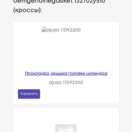
oemgenuinegasket 132702y510
(кроссы):
Прокладка, крышка головки цилиндра
ajusa 11092200
Заказать