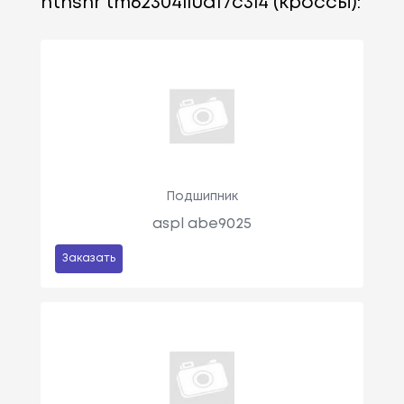
ntnsnr tm62304llua17c3l4 (кроссы):
Подшипник
aspl abe9025
Заказать