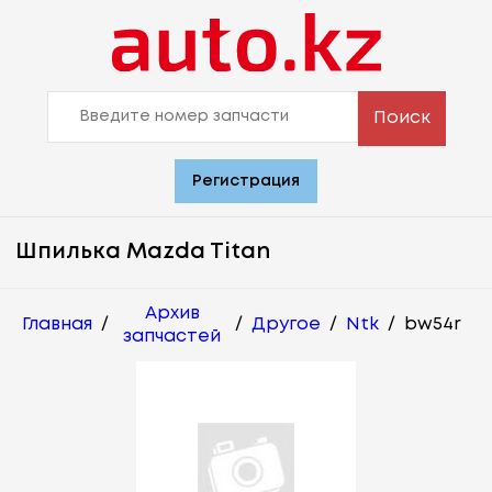
Поиск
Регистрация
Шпилька Mazda Titan
Архив
Главная
/
/
Другое
/
Ntk
/
bw54r
запчастей