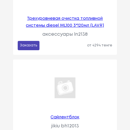
Трехуровневая очистка топливной
системы diesel ML100 3*120мл {LAVR}
аксессуары ln2138
Заказать
от 4294 тенге
Сайлентблок
jikiu bh12013