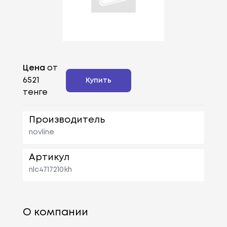
Цена
от
6521
Купить
тенге
Производитель
novline
Артикул
nlc4717210kh
О компании