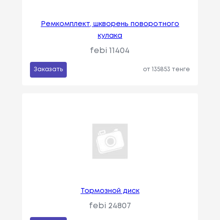
Ремкомплект, шкворень поворотного
кулака
febi 11404
Заказать
от 135853 тенге
Тормозной диск
febi 24807