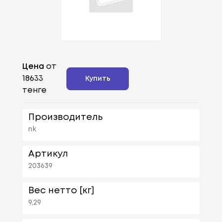
Цена
от
18633
Купить
тенге
Производитель
nk
Артикул
203639
Вес нетто [кг]
9,29