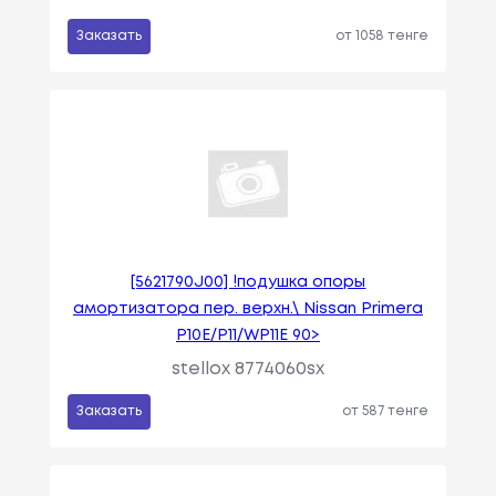
Заказать
от 1058 тенге
[5621790J00] !подушка опоры
амортизатора пер. верхн.\ Nissan Primera
P10E/P11/WP11E 90>
stellox 8774060sx
Заказать
от 587 тенге