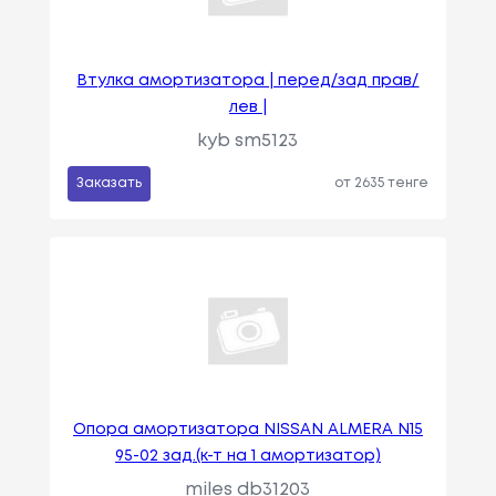
Втулка амортизатора | перед/зад прав/
лев |
kyb sm5123
Заказать
от 2635 тенге
Опора амортизатора NISSAN ALMERA N15
95-02 зад.(к-т на 1 амортизатор)
miles db31203