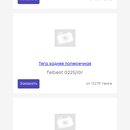
Тяга задняя поперечная
febest 0225j10r
Заказать
от 13279 тенге