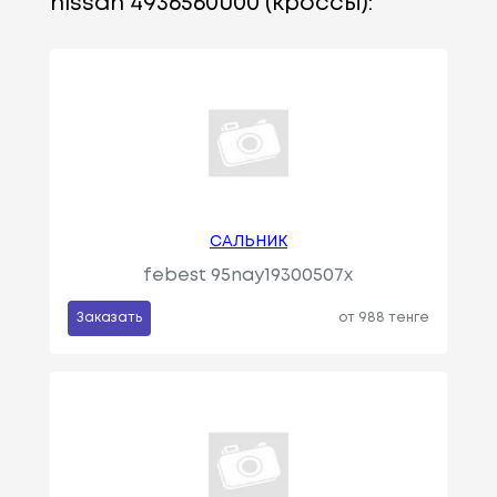
nissan 4936560u00 (кроссы):
САЛЬНИК
febest 95nay19300507x
Заказать
от 988 тенге