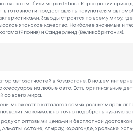
тся автомобили марки Infiniti. Корпорации принад
т в готовности предоставлять покупателям автомоб
ктеристиками. Заводы строятся по всему миру, гд
ысокое японское качество. Наиболее значимые и т
когама (Япония) и Сандерленд (Великобритания).
гатор автозапчастей в Казахстане. В нашем интерне
аксессуаров на любые авто. Есть оригинальные дет
й со всего мира.
ены множество каталогов самых разных марок авто
у позволит максимально точно подобрать нужную за
радуют оптовыми ценами и бесплатной доставкой 
е, Алматы, Астане, Атырау, Караганде, Уральске, Уст