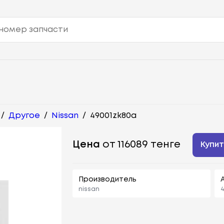
/
Другое
/
Nissan
/
49001zk80a
Цена
от 116089 тенге
Купит
Производитель
nissan
4