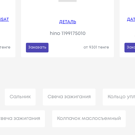
SSAT
ДА
ДЕТАЛЬ
hino 1199175010
 тенге
Заказать
от 9301 тенге
Зак
Сальник
Свеча зажигания
Кольцо уп
веча зажигания
Колпачок маслосъемный