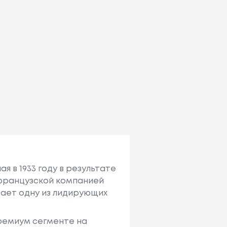
я в 1933 году в результате
с французcкой компанией
имает одну из лидирующих
премиум сегменте на