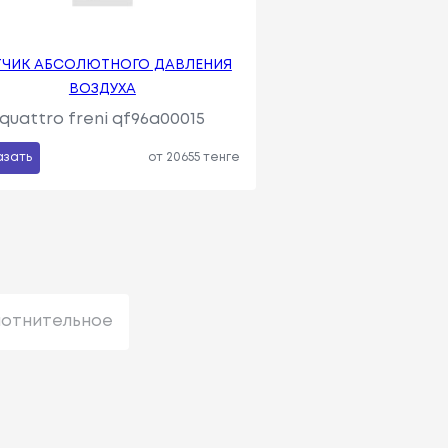
ТЧИК АБСОЛЮТНОГО ДАВЛЕНИЯ
ВОЗДУХА
quattro freni qf96a00015
азать
от 20655 тенге
лотнительное