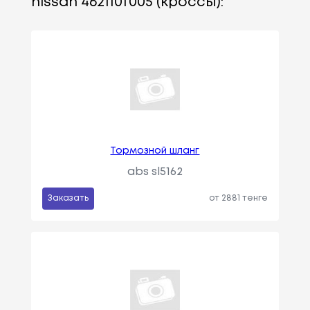
nissan 462110f005 (кроссы):
Тормозной шланг
abs sl5162
Заказать
от 2881 тенге