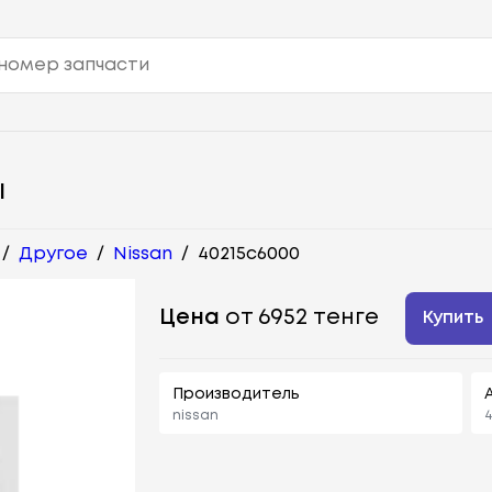
Ы
/
Другое
/
Nissan
/
40215c6000
Цена
от 6952 тенге
Купить
Производитель
nissan
4