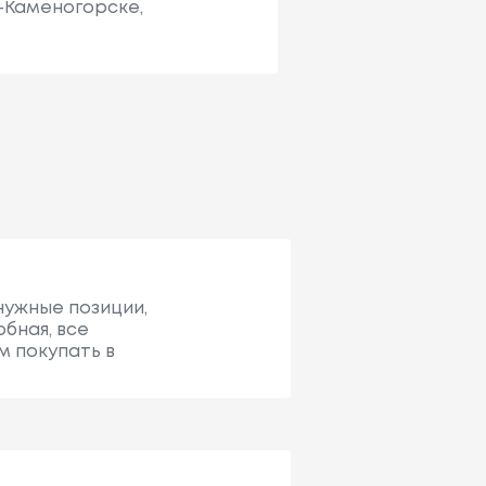
ь-Каменогорске,
 нужные позиции,
бная, все
м покупать в