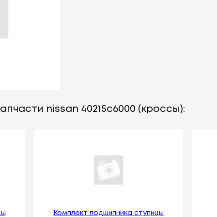
апчасти nissan 40215c6000 (кроссы):
цы
Комплект подшипника ступицы