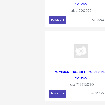
колеса
abs 200297
Заказать
от 13052
Комплект подшипника ступи
колеса
fag 713613080
Заказать
от 29660