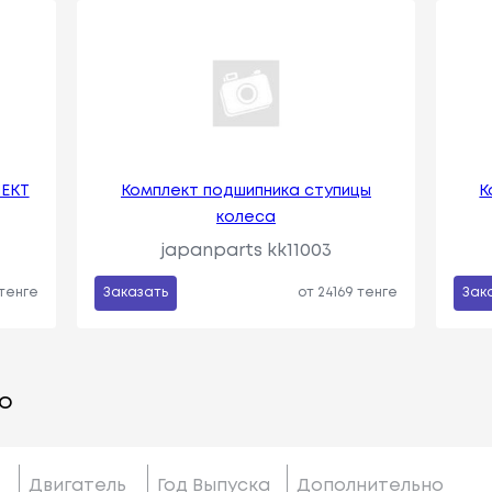
ЕКТ
Комплект подшипника ступицы
К
колеса
japanparts kk11003
 тенге
Заказать
от 24169 тенге
Зак
о
Двигатель
Год Выпуска
Дополнительно