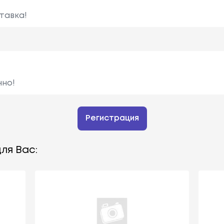
тавка!
нно!
Регистрация
ля Вас: