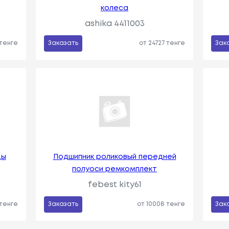
колеса
ashika 4411003
 тенге
Заказать
от 24727 тенге
Зак
цы
Подшипник роликовый передней
полуоси ремкомплект
febest kity61
 тенге
Заказать
от 10008 тенге
Зак