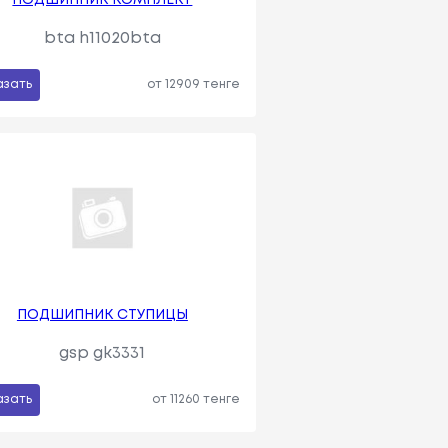
bta h11020bta
азать
от 12909 тенге
ПОДШИПНИК СТУПИЦЫ
gsp gk3331
азать
от 11260 тенге