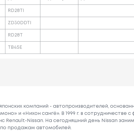
RD28TI
ZD30DDTI
RD28T
TB45E
 японских компаний - автопроизводителей, основанна
моно» и «Нихон сангё». В 1999 г. в сотрудничестве 
нс Renault-Nissan. На сегодняшний день Nissan зан
 по продажам автомобилей.