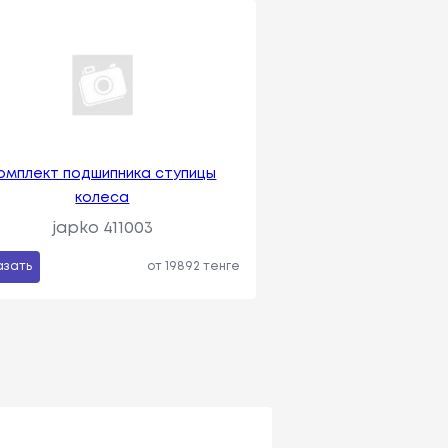
омплект подшипника ступицы
колеса
japko 411003
азать
от 19892 тенге