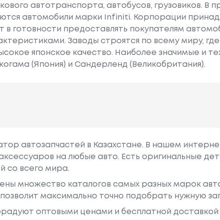
гкового автотранспорта, автобусов, грузовиков. В 
тся автомобили марки Infiniti. Корпорации принад
т в готовности предоставлять покупателям автомоб
ктеристиками. Заводы строятся по всему миру, гд
ысокое японское качество. Наиболее значимые и т
когама (Япония) и Сандерленд (Великобритания).
гатор автозапчастей в Казахстане. В нашем интерне
аксессуаров на любые авто. Есть оригинальные дет
й со всего мира.
ены множество каталогов самых разных марок авто
у позволит максимально точно подобрать нужную за
радуют оптовыми ценами и бесплатной доставкой 