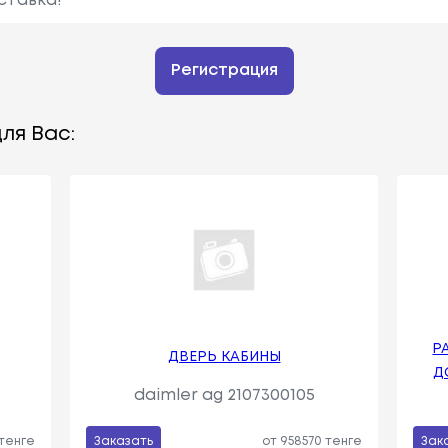
ставка!
Регистрация
ля Вас:
Р
ДВЕРЬ КАБИНЫ
Д
daimler ag 2107300105
 тенге
Заказать
от 958570 тенге
Зак