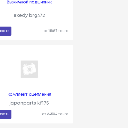
Выжимной подшипник
exedy brg472
азать
от 11887 тенге
Комплект сцепления
japanparts kf175
азать
от 64504 тенге