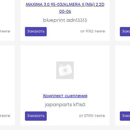
MAXIMA 3.0 95-03/ALMERA II (N16) 2.2D
00-06
blueprint adn13313
 тенге
Заказать
от 9762 тенге
Зак
Комплект сцепления
japanparts kf160
 тенге
Заказать
от 57190 тенге
Зак