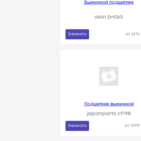
Выжимной подшипник
aisin bn065
Заказать
от 6374
Подшипник выжимной
japanparts cf198
Заказать
от 7399