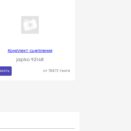
Комплект сцепления
japko 92148
азать
от 78872 тенге