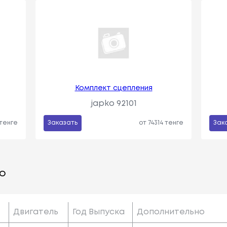
Комплект сцепления
japko 92101
 тенге
Заказать
от 74314 тенге
Зак
о
Двигатель
Год Выпуска
Дополнительно