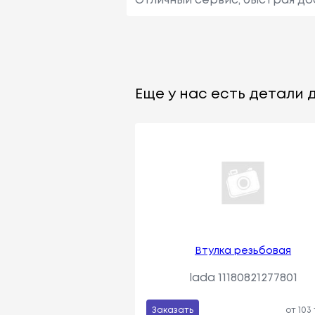
Отличный сервис, быстрая до
Еще у нас есть детали д
Втулка резьбовая
lada 11180821277801
Заказать
от 103