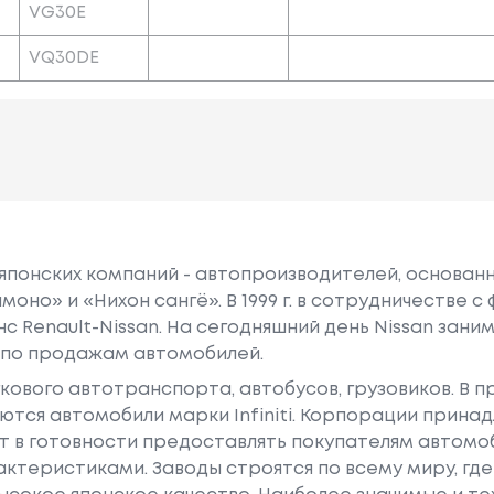
VG30E
VQ30DE
 японских компаний - автопроизводителей, основанна
моно» и «Нихон сангё». В 1999 г. в сотрудничестве 
нс Renault-Nissan. На сегодняшний день Nissan зан
 по продажам автомобилей.
гкового автотранспорта, автобусов, грузовиков. В 
тся автомобили марки Infiniti. Корпорации принад
т в готовности предоставлять покупателям автомоб
ктеристиками. Заводы строятся по всему миру, гд