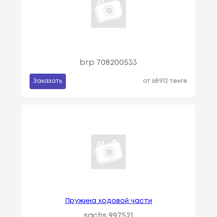
brp 708200533
Заказать
от 68912 тенге
Пружина ходовой части
sachs 997521