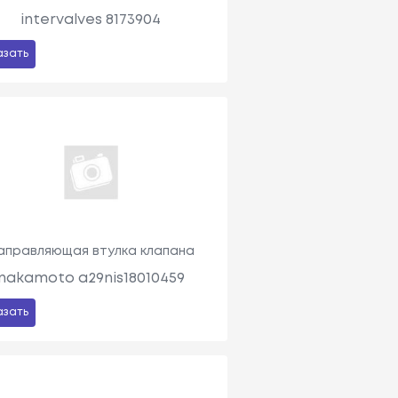
intervalves 8173904
азать
аправляющая втулка клапана
nakamoto a29nis18010459
азать