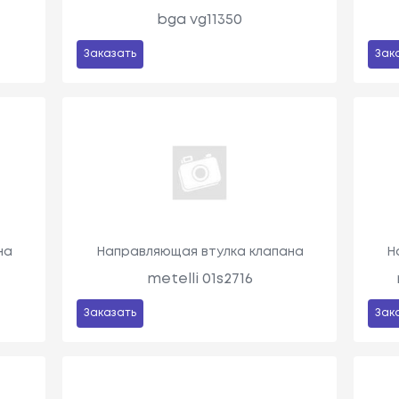
bga vg11350
Заказать
Зак
на
Направляющая втулка клапана
Н
metelli 01s2716
Заказать
Зак