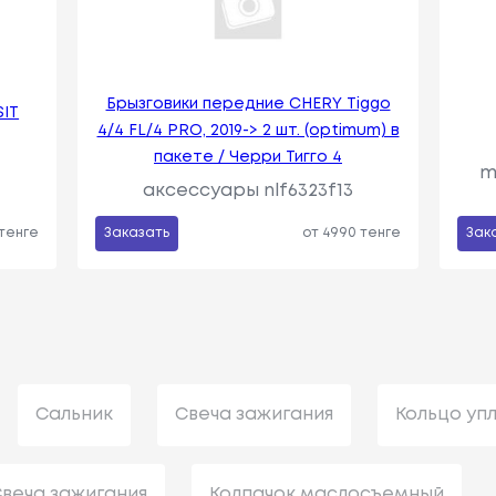
Брызговики передние CHERY Tiggo
IT
4/4 FL/4 PRO, 2019-> 2 шт. (optimum) в
пакете / Черри Тигго 4
m
аксессуары nlf6323f13
 тенге
Заказать
от 4990 тенге
Зак
Сальник
Свеча зажигания
Кольцо уп
веча зажигания
Колпачок маслосъемный