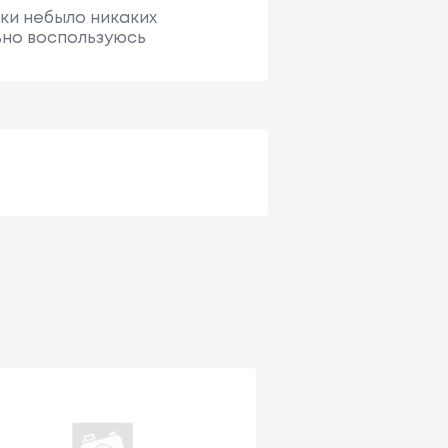
ски небыло никаких
ьно воспользуюсь