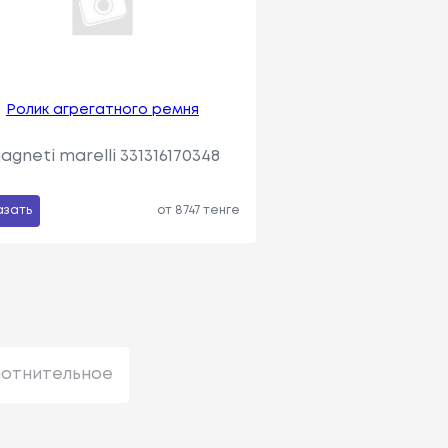
Ролик агрегатного ремня
agneti marelli 331316170348
азать
от 8747 тенге
лотнительное