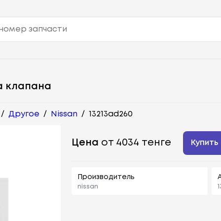
а клапана
/
Другое
/
Nissan
/
13213ad260
Цена
от 4034 тенге
Купить
Производитель
nissan
1