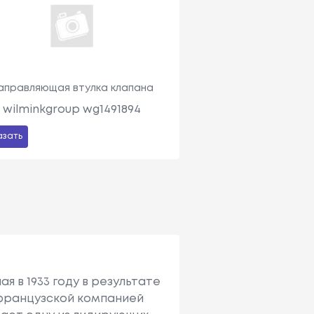
аправляющая втулка клапана
wilminkgroup wg1491894
азать
я в 1933 году в результате
с французcкой компанией