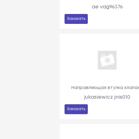
ae vag96376
Заказать
Направляющая втулка клапа
jukasiewicz jnis010
Заказать