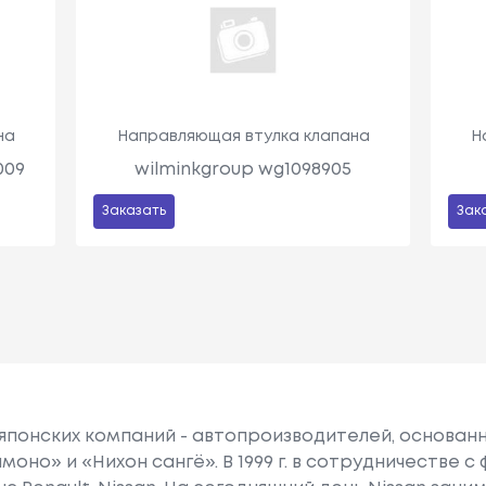
на
Направляющая втулка клапана
Н
009
wilminkgroup wg1098905
Заказать
Зак
 японских компаний - автопроизводителей, основанна
моно» и «Нихон сангё». В 1999 г. в сотрудничестве 