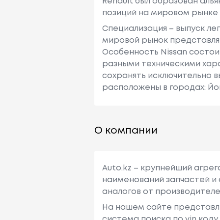
Renault был образован алья
позиций на мировом рынке
Специализация – выпуск ле
мировой рынок представляю
Особенность Nissan состои
разными техническими хара
сохранять исключительно в
расположены в городах: Йо
О компании
Auto.kz – крупнейший агре
наименований запчастей и 
аналогов от производителе
На нашем сайте представл
система поиска по vin код