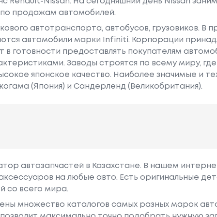
нс Renault-Nissan. На сегодняшний день Nissan зан
 по продажам автомобилей.
гкового автотранспорта, автобусов, грузовиков. В 
тся автомобили марки Infiniti. Корпорации принад
т в готовности предоставлять покупателям автомоб
ктеристиками. Заводы строятся по всему миру, гд
ысокое японское качество. Наиболее значимые и т
когама (Япония) и Сандерленд (Великобритания).
гатор автозапчастей в Казахстане. В нашем интерне
аксессуаров на любые авто. Есть оригинальные дет
й со всего мира.
ены множество каталогов самых разных марок авто
у позволит максимально точно подобрать нужную за