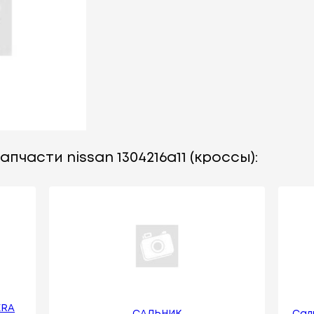
пчасти nissan 1304216a11 (кроссы):
ERA
САЛЬНИК
Сал