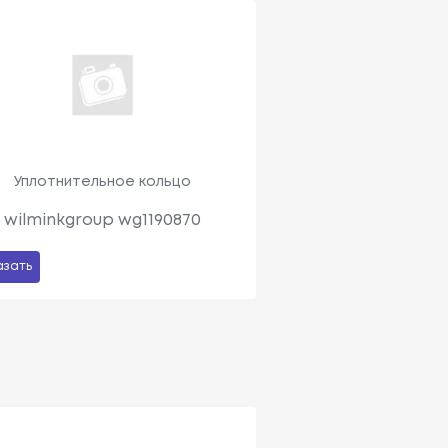
Уплотнительное кольцо
wilminkgroup wg1190870
азать