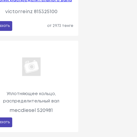
victorreinz 815325100
азать
от 2973 тенге
Уплотняющее кольцо,
распределительный вал
mecdiesel 520981
азать