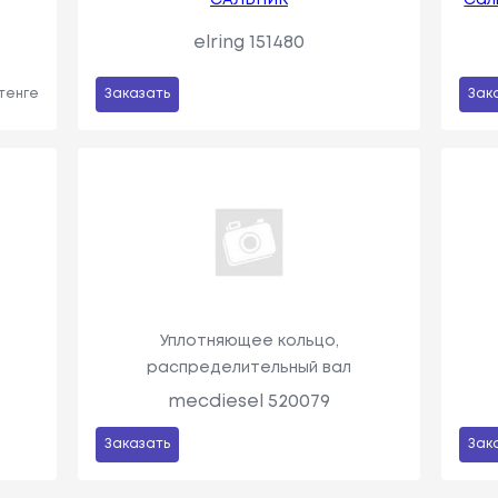
elring 151480
 тенге
Заказать
Зак
Уплотняющее кольцо,
распределительный вал
mecdiesel 520079
Заказать
Зак