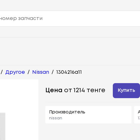
/
Другое
/
Nissan
/
1304216a11
Цена
от 1214 тенге
Купить
Производитель
nissan
1