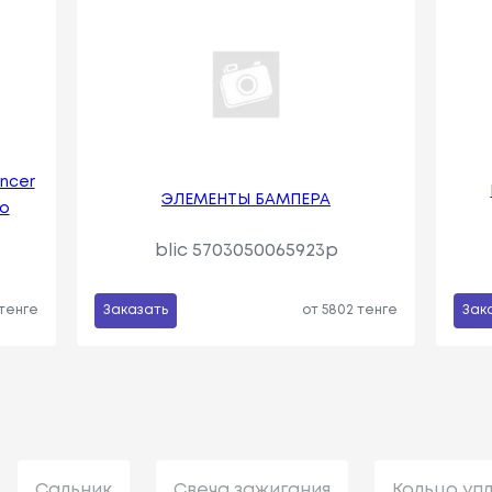
ancer
ЭЛЕМЕНТЫ БАМПЕРА
го
blic 5703050065923p
 тенге
Заказать
от 5802 тенге
Зак
Сальник
Свеча зажигания
Кольцо уп