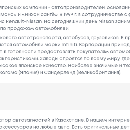
 японских компаний - автопроизводителей, основанна
моно» и «Нихон сангё». В 1999 г. в сотрудничестве 
нс Renault-Nissan. На сегодняшний день Nissan зан
 по продажам автомобилей.
гкового автотранспорта, автобусов, грузовиков. В 
тся автомобили марки Infiniti. Корпорации принад
т в готовности предоставлять покупателям автомоб
ктеристиками. Заводы строятся по всему миру, гд
ысокое японское качество. Наиболее значимые и т
когама (Япония) и Сандерленд (Великобритания).
гатор автозапчастей в Казахстане. В нашем интерне
аксессуаров на любые авто. Есть оригинальные дет