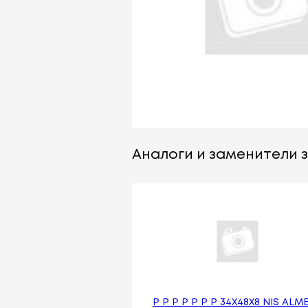
Аналоги и заменители за
Р Р Р Р Р Р Р 34X48X8 NIS ALM