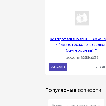
Катафот Mitsubishi 8355A039 L
X / ASX (отражатель) задне
бампера левый **
россия 8355a039
Заказать
от 3211
Популярные запчасти:
Кольцо уплотнительное