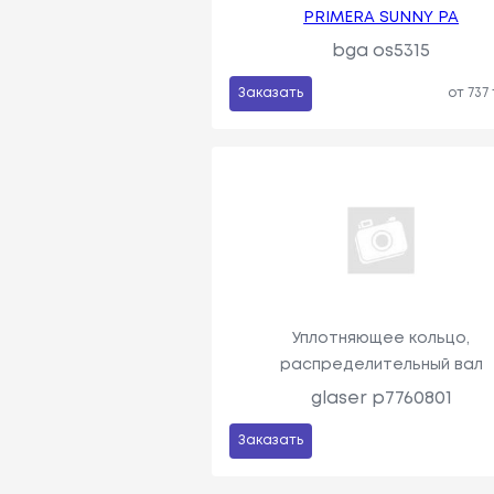
PRIMERA SUNNY PA
bga os5315
Заказать
от 737
Уплотняющее кольцо,
распределительный вал
glaser p7760801
Заказать