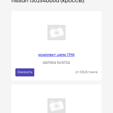
nissan 130254bb0a (кроссы):
комплект цепи ГРМ
ashika kck136
Заказать
от 57635 тенге