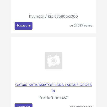
hyundai / kia 87380aa000
Заказать
от 211683 тенге
CAT467 КАТАЛИЗАТОР LADA LARGUS CROSS
1.6
fortluft cat467