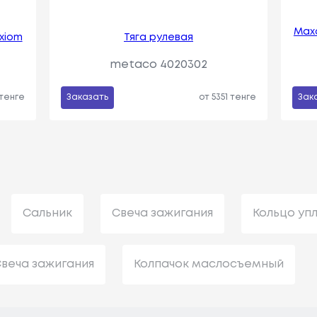
Махо
Axiom
Тяга рулевая
metaco 4020302
 тенге
Заказать
от 5351 тенге
Зак
Сальник
Свеча зажигания
Кольцо уп
веча зажигания
Колпачок маслосъемный