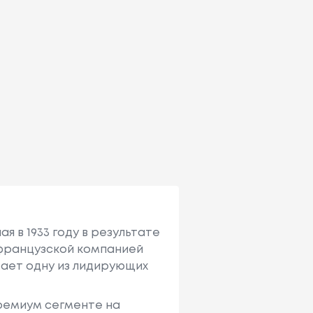
я в 1933 году в результате
с французcкой компанией
имает одну из лидирующих
премиум сегменте на