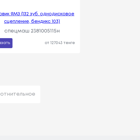
вик ЯМЗ (132 зуб. однодисковое
сцепление, бендикс 103)
спецмаш 2381005115н
азать
от 127043 тенге
лотнительное