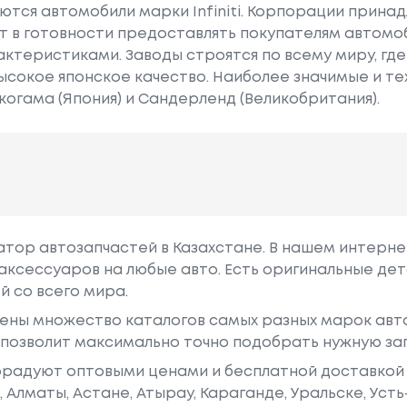
тся автомобили марки Infiniti. Корпорации принад
т в готовности предоставлять покупателям автомоб
ктеристиками. Заводы строятся по всему миру, гд
ысокое японское качество. Наиболее значимые и т
когама (Япония) и Сандерленд (Великобритания).
гатор автозапчастей в Казахстане. В нашем интерне
аксессуаров на любые авто. Есть оригинальные дет
й со всего мира.
ены множество каталогов самых разных марок авто
у позволит максимально точно подобрать нужную за
радуют оптовыми ценами и бесплатной доставкой 
е, Алматы, Астане, Атырау, Караганде, Уральске, Уст