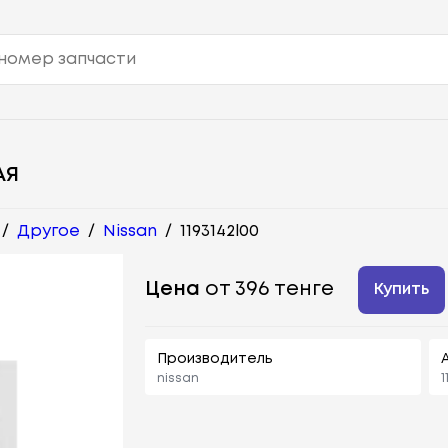
АЯ
/
Другое
/
Nissan
/
1193142l00
Цена
от 396 тенге
Купить
Производитель
nissan
1