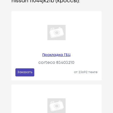
nissan 11044jk21b (кроссы):
Прокладка ГБЦ
corteco 83403210
Заказать
от 23692 тенге