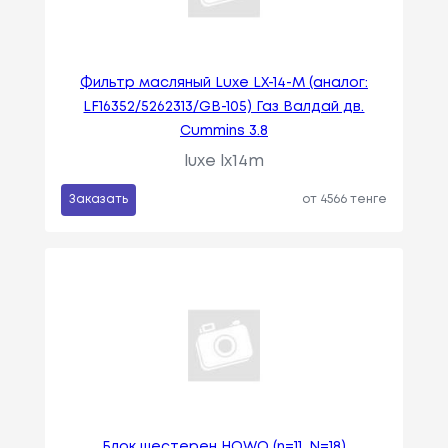
Фильтр масляный Luxe LX-14-M (аналог:
LF16352/5262313/GB-105) Газ Валдай дв.
Cummins 3.8
luxe lx14m
Заказать
от 4566 тенге
Блок шестерен HOWO (n=11, N=18)