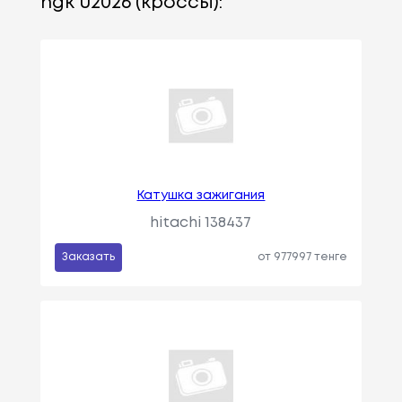
ngk u2026 (кроссы):
Катушка зажигания
hitachi 138437
Заказать
от 977997 тенге