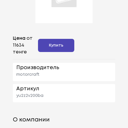
Цена
от
11634
Купить
тенге
Производитель
motorcraft
Артикул
yu2z2v200ba
О компании