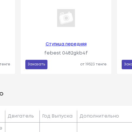
Ступица передняя
febest 0482gkb4f
 тенге
Заказать
от 19523 тенге
Зак
о
Двигатель
Год Выпуска
Дополнительно
e