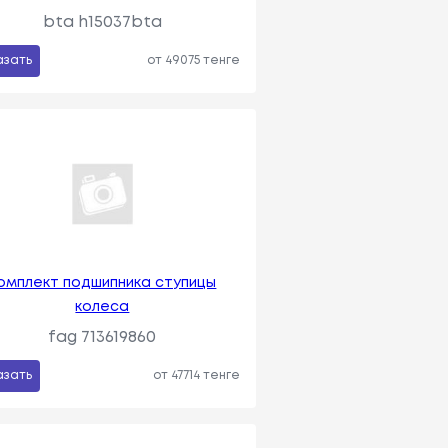
bta h15037bta
азать
от 49075 тенге
омплект подшипника ступицы
колеса
fag 713619860
азать
от 47714 тенге