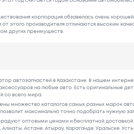
о этот год считается годом основания автомобиле
ществования корпорация обзавелась очень хорошей
 от этого производителя отличаются высоким каче
дом других преимуществ.
гатор автозапчастей в Казахстане. В нашем интерне
аксессуаров на любые авто. Есть оригинальные дет
й со всего мира.
ены множество каталогов самых разных марок авто
у позволит максимально точно подобрать нужную за
радуют оптовыми ценами и бесплатной доставкой 
е, Алматы, Астане, Атырау, Караганде, Уральске, Уст