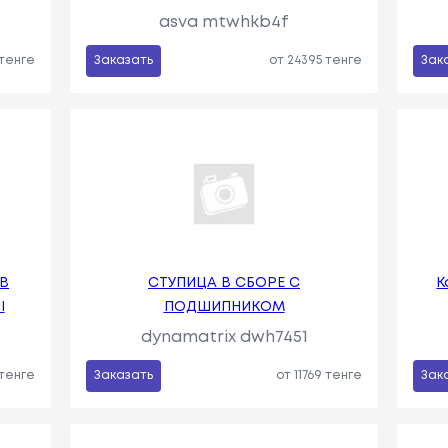
asva mtwhkb4f
 тенге
Заказать
от 24395 тенге
Зак
В
СТУПИЦА В СБОРЕ С
К
I
ПОДШИПНИКОМ
dynamatrix dwh7451
 тенге
Заказать
от 11769 тенге
Зак