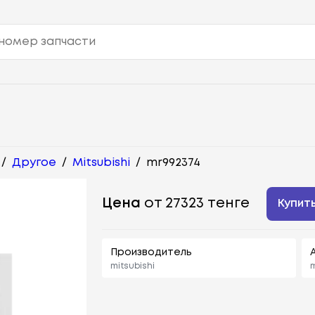
/
Другое
/
Mitsubishi
/
mr992374
Цена
от 27323 тенге
Купит
Производитель
mitsubishi
m