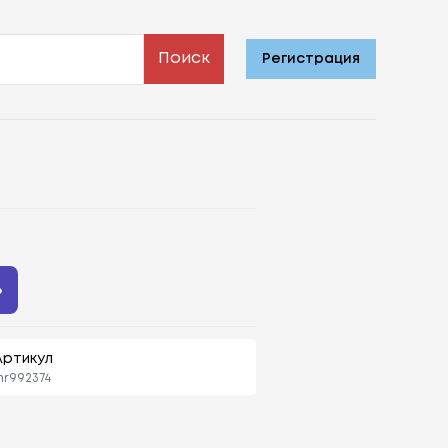
Поиск
Регистрация
ь
Артикул
r992374