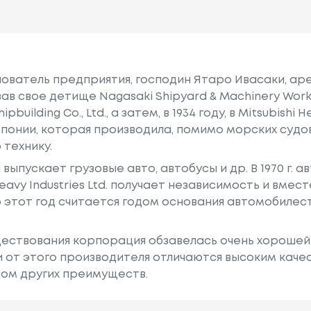
снователь предприятия, господин Ятаро Ивасаки, ар
вав свое детище Nagasaki Shipyard & Machinery Wor
building Co., Ltd., а затем, в 1934 году, в Mitsubishi He
понии, которая производила, помимо морских судов
 технику.
ыпускает грузовые авто, автобусы и др. В 1970 г. 
avy Industries Ltd. получает независимость и вместе
о этот год считается годом основания автомобиле
ществования корпорация обзавелась очень хорошей
 от этого производителя отличаются высоким каче
дом других преимуществ.