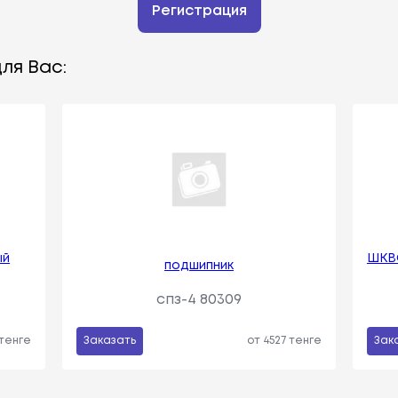
Регистрация
ля Вас:
ый
ШКВ
подшипник
спз-4 80309
 тенге
Заказать
от 4527 тенге
Зак