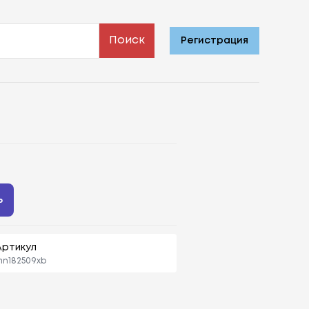
Поиск
Регистрация
ь
Артикул
n182509xb