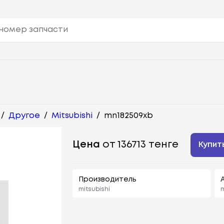
/
Другое
/
Mitsubishi
/
mn182509xb
Цена
от 136713 тенге
Купит
Производитель
mitsubishi
m