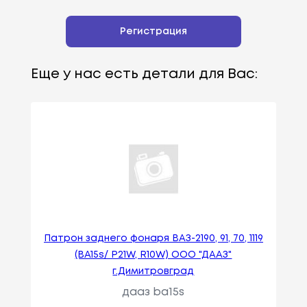
Регистрация
Еще у нас есть детали для Вас:
Патрон заднего фонаря ВАЗ-2190, 91, 70, 1119
(BA15s/ P21W, R10W) ООО "ДААЗ"
г.Димитровград
дааз ba15s