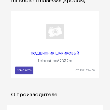
mitsubishi md619356 (кроссы):
ПОДШИПНИК ШАРИКОВЫЙ
febest as62032rs
Заказать
от 1015 тенге
О производителе