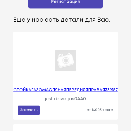
Регистрация
Еще у нас есть детали для Вас:
CTOЙKAГAЗOMACЛЯHAЯПEPEДHЯЯПPABAЯ339187
just drive jas0440
Заказать
от 14005 тенге