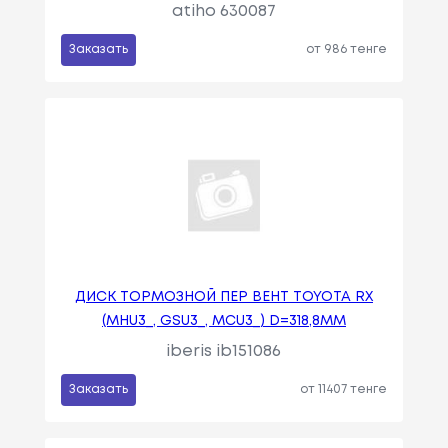
atiho 630087
Заказать
от 986 тенге
ДИСК ТОРМОЗНОЙ ПЕР ВЕНТ TOYOTA RX
(MHU3_, GSU3_, MCU3_) D=318,8MM
iberis ib151086
Заказать
от 11407 тенге