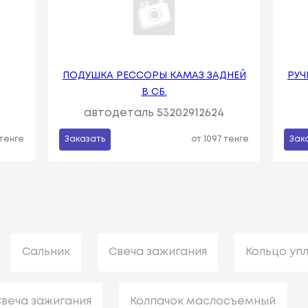
ПОДУШКА РЕССОРЫ КАМАЗ ЗАДНЕЙ
РУЧ
В СБ.
автодеталь 53202912624
 тенге
Заказать
от 1097 тенге
Зак
Сальник
Свеча зажигания
Кольцо уп
веча зажигания
Колпачок маслосъемный