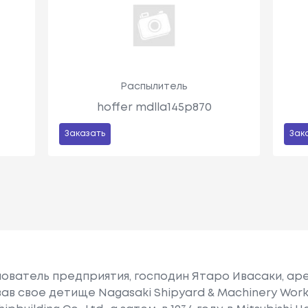
ь
Распылитель
hoffer mdlla145p870
Заказать
Зак
снователь предприятия, господин Ятаро Ивасаки, ар
вав свое детище Nagasaki Shipyard & Machinery Wor