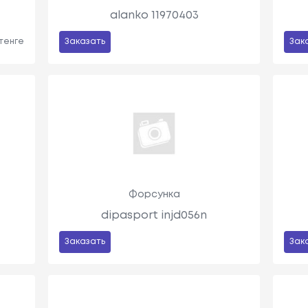
alanko 11970403
 тенге
Заказать
Зак
Форсунка
dipasport injd056n
Заказать
Зак