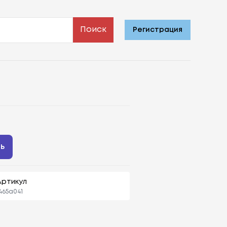
Поиск
Регистрация
ть
Артикул
465a041