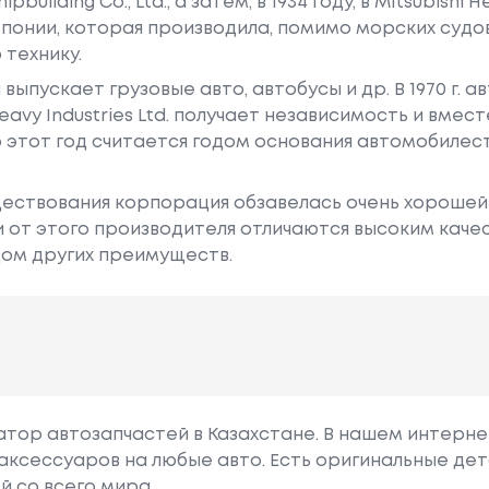
building Co., Ltd., а затем, в 1934 году, в Mitsubishi He
понии, которая производила, помимо морских судов
 технику.
ыпускает грузовые авто, автобусы и др. В 1970 г. 
avy Industries Ltd. получает независимость и вместе
о этот год считается годом основания автомобиле
ществования корпорация обзавелась очень хорошей
 от этого производителя отличаются высоким каче
дом других преимуществ.
гатор автозапчастей в Казахстане. В нашем интерне
аксессуаров на любые авто. Есть оригинальные дет
й со всего мира.