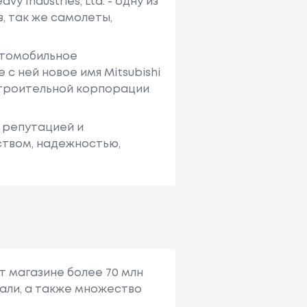
avy Industries, Ltd. - одну из
, так же самолеты,
автомобильное
 с ней новое имя Mitsubishi
строительной корпорации
 репутацией и
ством, надежностью,
т магазине более 70 млн
али, а также множество