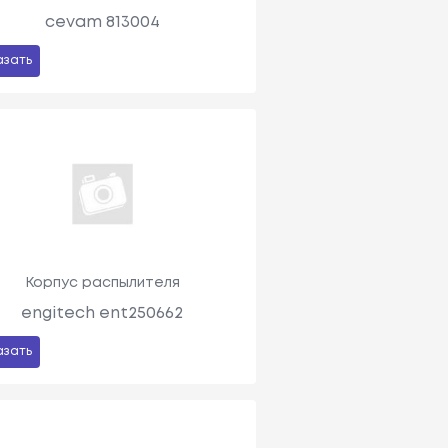
cevam 813004
азать
Корпус распылителя
engitech ent250662
азать