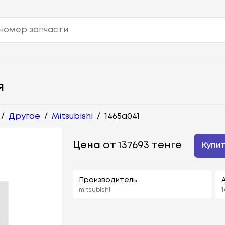
Я
/
Другое
/
Mitsubishi
/
1465a041
Цена
от 137693 тенге
Купи
Производитель
mitsubishi
1