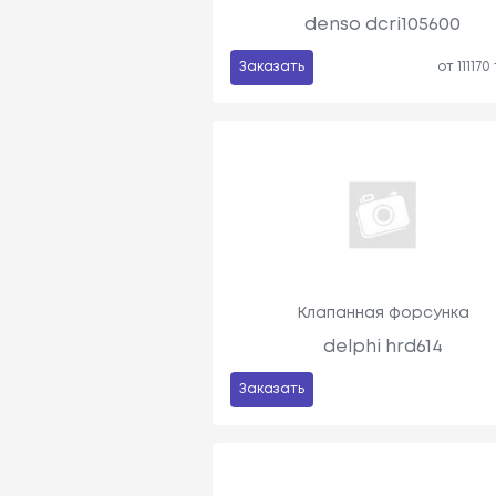
denso dcri105600
Заказать
от 111170
Клапанная форсунка
delphi hrd614
Заказать