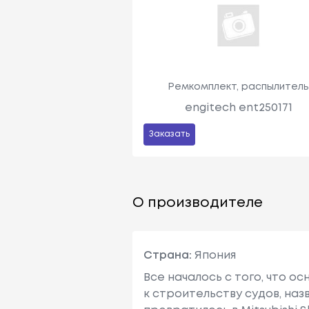
Ремкомплект, распылител
engitech ent250171
Заказать
О производителе
Страна:
Япония
Все началось с того, что о
к строительству судов, наз