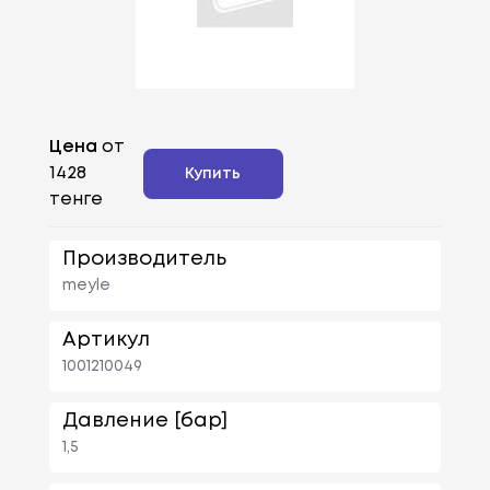
Цена
от
1428
Купить
тенге
Производитель
meyle
Артикул
1001210049
Давление [бар]
1,5