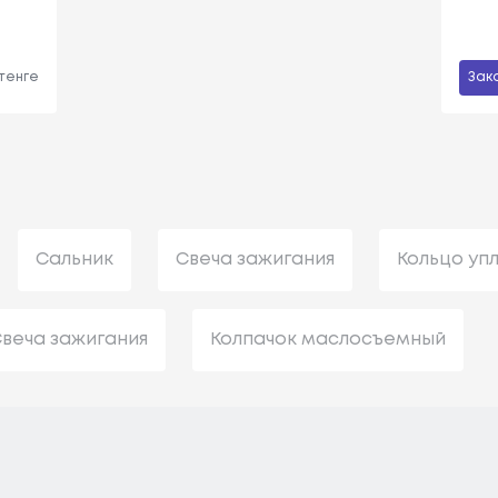
 тенге
Зак
Сальник
Свеча зажигания
Кольцо уп
веча зажигания
Колпачок маслосъемный