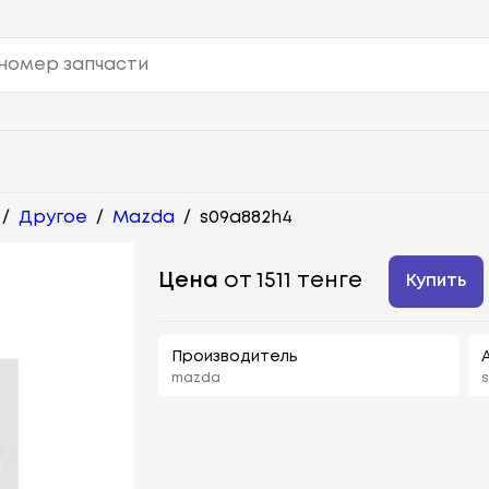
/
Другое
/
Mazda
/
s09a882h4
Цена
от 1511 тенге
Купить
Производитель
mazda