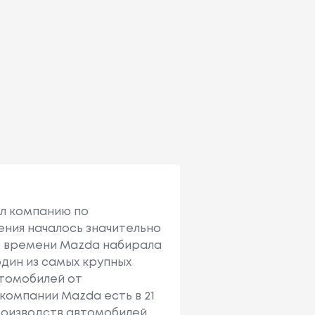
ал компанию по
ния началось значительно
ого времени Mazda набирала
один из самых крупных
втомобилей от
омпании Mazda есть в 21
производств автомобилей