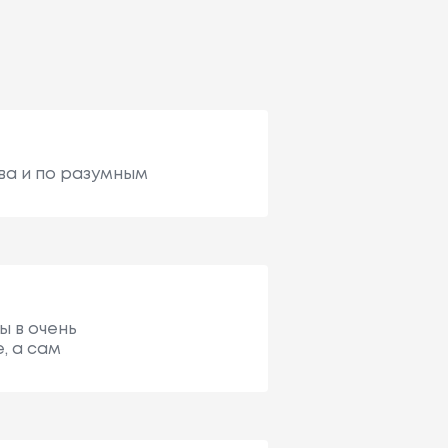
ва и по разумным
ы в очень
, а сам