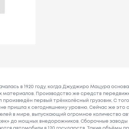
чалась в 1920 году, когда Джуджиро Мацура основ
х материалов. Производство же средств передвиже
был произведён первый трёхколёсный грузовик. С т
 не пришла к сегодняшнему уровню. Сейчас же это 
елей в мире, выпускающий огромное количество а
к» до мощных внедорожников. Сборочные заводы к
ются автомобили в 120 государств. Такие объёмы 