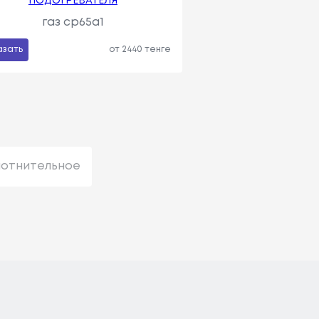
ПОДОГРЕВАТЕЛЯ
газ cp65a1
азать
от 2440 тенге
лотнительное