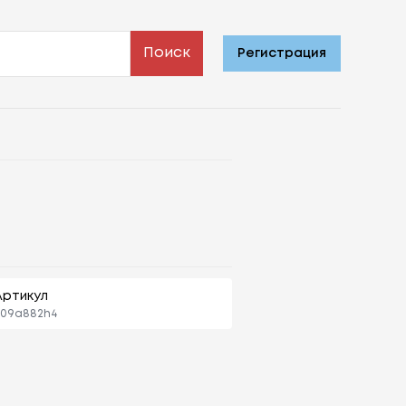
Поиск
Регистрация
Артикул
s09a882h4