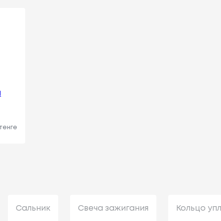
И
 тенге
Сальник
Свеча зажигания
Кольцо уп