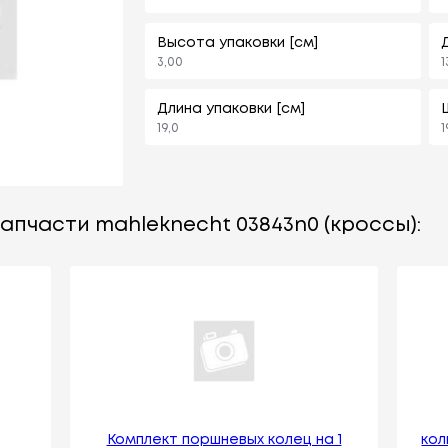
Высота упаковки [см]
3,00
1
Длина упаковки [см]
19,0
1
апчасти mahleknecht 03843n0 (кроссы):
Комплект поршневых колец на 1
кол
ц