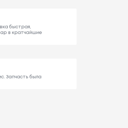
вка быстрая,
вар в кратчайшие
с. Запчасть была