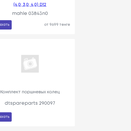
(4,0; 3,0; 4,0) D12
mahle 03843n0
азать
от 9699 тенге
Комплект поршневых колец
dtspareparts 290097
азать