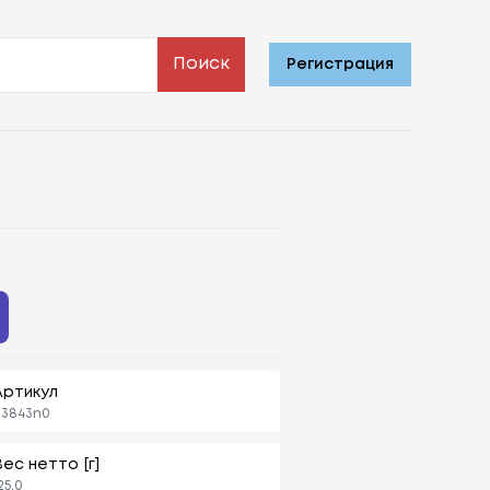
Поиск
Регистрация
Артикул
03843n0
Вес нетто [г]
25,0