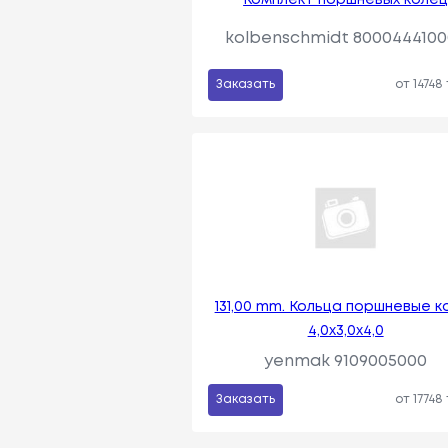
kolbenschmidt 8000444100
Заказать
от 14748
131,00 mm. Кольца поршневые к
4,0x3,0x4,0
yenmak 9109005000
Заказать
от 17748