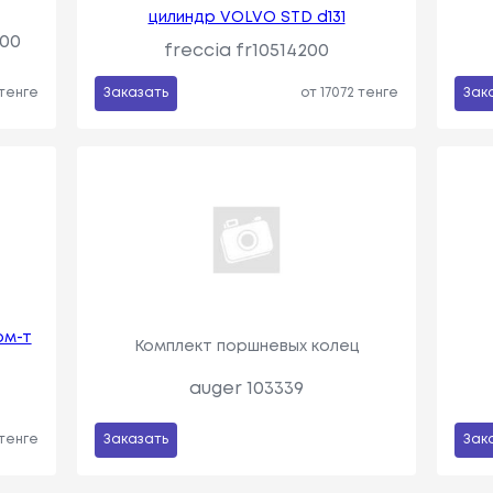
цилиндр VOLVO STD d131
00
freccia fr10514200
 тенге
Заказать
от 17072 тенге
Зак
ом-т
Комплект поршневых колец
auger 103339
 тенге
Заказать
Зак