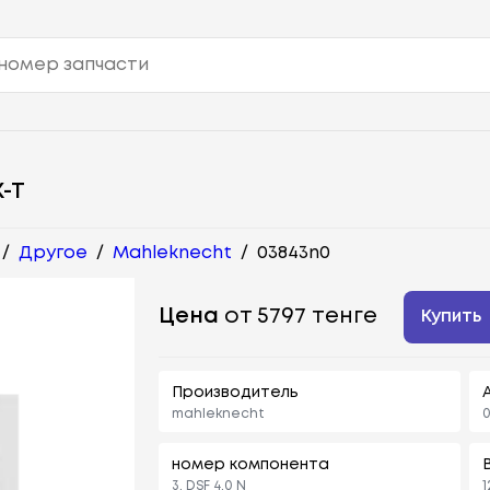
-Т
/
Другое
/
Mahleknecht
/
03843n0
Цена
от 5797 тенге
Купить
Производитель
mahleknecht
номер компонента
3. DSF 4.0 N
1