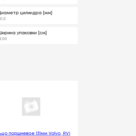
Диаметр цилиндра [мм]
31,0
Ширина упаковки [см]
9,00
ьцо поршневое 131мм Volvo, RVI