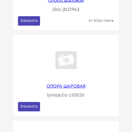
Опора шаровая
jikiu jb21962
Заказать
от 8266 тенге
ОПОРА ШАРОВАЯ
lynxauto c1053lr
Заказать