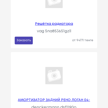
Решётка радиатора
vag 5na853651gzll
Заказать
от 94771 тенге
АМОРТИЗАТОР ЗАДНИЙ РЕНО ЛОГАН 04-
denckermann dsf090o