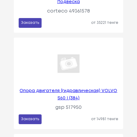
Подвеска
corteco 49361578
Заказать
от 35221 тенге
Опора двигателя (гидравлическая) VOLVO
S60 I (384)
gsp 517950
Заказать
от 14981 тенге