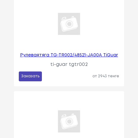
Рулеваятяга TG-TR002/48521-JA00A TiGuar
ti-guar tgtr002
Заказать
от 2943 тенге