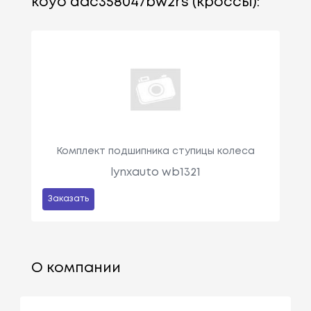
koyo dac358047bw2rs (кроссы):
Комплект подшипника ступицы колеса
lynxauto wb1321
Заказать
О компании