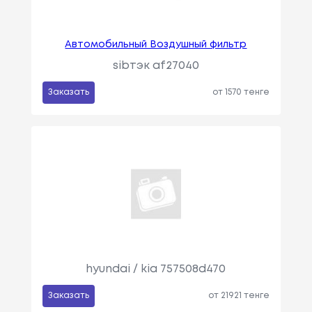
Автомобильный Воздушный фильтр
sibтэк af27040
Заказать
от 1570 тенге
hyundai / kia 757508d470
Заказать
от 21921 тенге