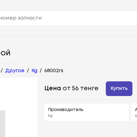
НОЙ
/
Другое
/
Kg
/
68002rs
Цена
от 56 тенге
Купить
Производитель
kg
6