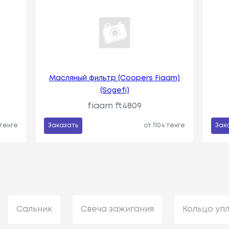
Масляный фильтр (Coopers Fiaam)
(Sogefi)
fiaam ft4809
 тенге
Заказать
от 1104 тенге
Зак
Сальник
Свеча зажигания
Кольцо уп