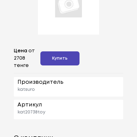
Цена
от
2708
Купить
тенге
Производитель
katsuro
Артикул
kat20738toy