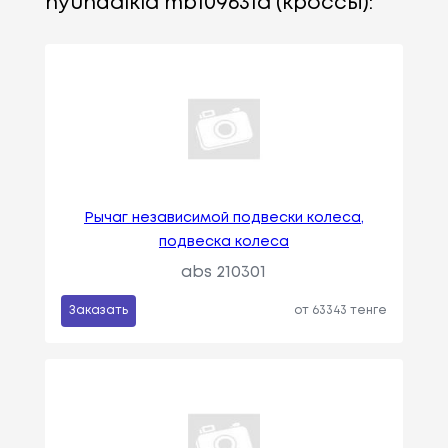
hyundaikia mb109631a (кроссы):
Рычаг независимой подвески колеса,
подвеска колеса
abs 210301
Заказать
от 63343 тенге