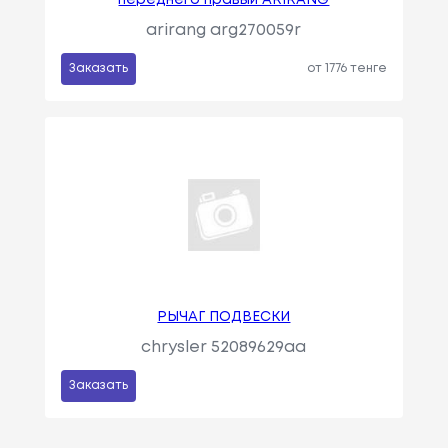
переднего правый ARIRANG
arirang arg270059r
Заказать
от 1776 тенге
РЫЧАГ ПОДВЕСКИ
chrysler 52089629aa
Заказать