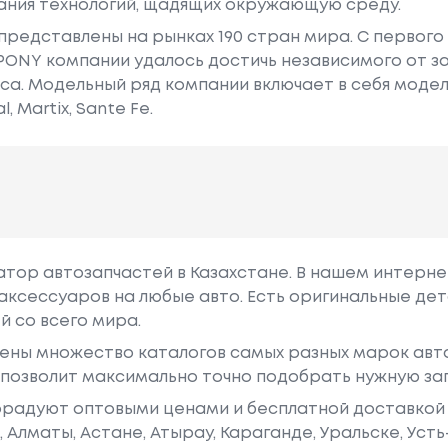
ания технологий, щадящих окружающую среду.
представлены на рынках 190 стран мира. C первог
PONY компании удалось достичь независимого от з
. Модельный ряд компании включает в себя модели A
, Martix, Sante Fe.
гатор автозапчастей в Казахстане. В нашем интерне
аксессуаров на любые авто. Есть оригинальные дет
й со всего мира.
ены множество каталогов самых разных марок авто
у позволит максимально точно подобрать нужную за
радуют оптовыми ценами и бесплатной доставкой 
е, Алматы, Астане, Атырау, Караганде, Уральске, Уст