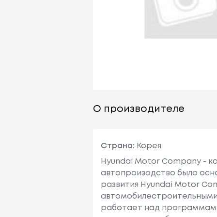
О производителе
Страна:
Корея
Hyundai Motor Company - к
автопроизодство было осно
развития Hyundai Motor Co
автомобилестроительными ма
работает над программами