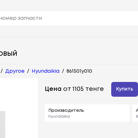
ОВЫЙ
/
Другое
/
Hyundaikia
/
861501y010
Цена
от 1105 тенге
Купить
Производитель
hyundaikia
8