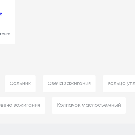
Я
 тенге
Сальник
Свеча зажигания
Кольцо уп
веча зажигания
Колпачок маслосъемный