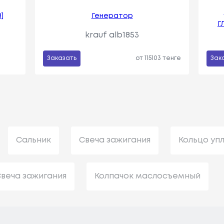
]
Генератор
Г
krauf alb1853
Заказать
от 115103 тенге
Зак
Сальник
Свеча зажигания
Кольцо уп
веча зажигания
Колпачок маслосъемный