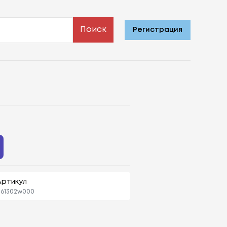
Поиск
Регистрация
Артикул
861302w000