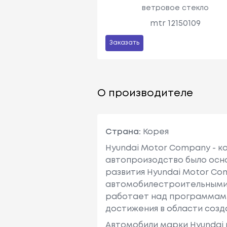
ветровое стекло
mtr 12150109
Заказать
О производителе
Страна:
Корея
Hyundai Motor Company - к
автопроизодство было осно
развития Hyundai Motor Co
автомобилестроительными ма
работает над программами
достижения в области созд
Автомобили марки Hyundai 