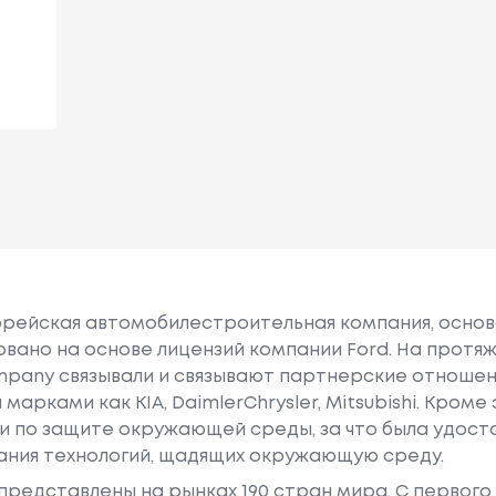
орейская автомобилестроительная компания, основан
вано на основе лицензий компании Ford. На протя
mpany связывали и связывают партнерские отношен
рками как KIA, DaimlerChrysler, Mitsubishi. Кроме
 по защите окружающей среды, за что была удост
ания технологий, щадящих окружающую среду.
представлены на рынках 190 стран мира. C первог