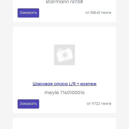
starmann rs1158
Заказать
от 55845 тенге
Шаровая опора L/R + крепеж
meyle 7160100016
Заказать
от 9722 тенге